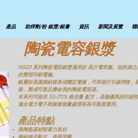
產品
助焊劑/粉 銀漿/銀膏
資訊
新聞及展覽
聯
陶瓷電容銀漿
HG23 系列陶瓷電容銀漿適用於 高介電常數、低耗損之陶瓷電容
的雙面印刷電極。
銀層於高溫燒結後形成穩定電極，可再進行引線焊接，
裝，製成可靠且壽命長的陶瓷電容器。
本系列可提供 55–70% 銀含量 配方，具備優異的印
適合電力電子與脈衝能量處理等高可靠度應用。
產品特點
與陶瓷基材附著力良好
燒結後不黏片，表面平整