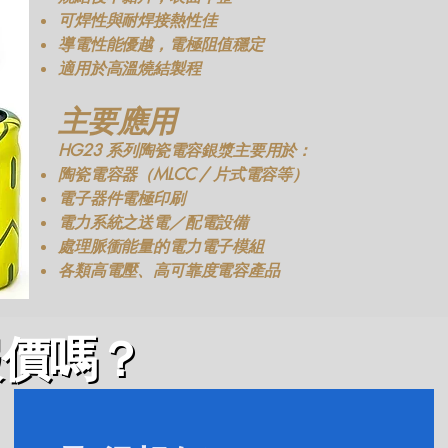
可焊性與耐焊接熱性佳
導電性能優越，電極阻值穩定
適用於高溫燒結製程
主要應用
HG23 系列陶瓷電容銀漿主要用於：
陶瓷電容器（MLCC / 片式電容等）
電子器件電極印刷
電力系統之送電／配電設備
處理脈衝能量的電力電子模組
各類高電壓、高可靠度電容產品
報價嗎？
報價嗎？