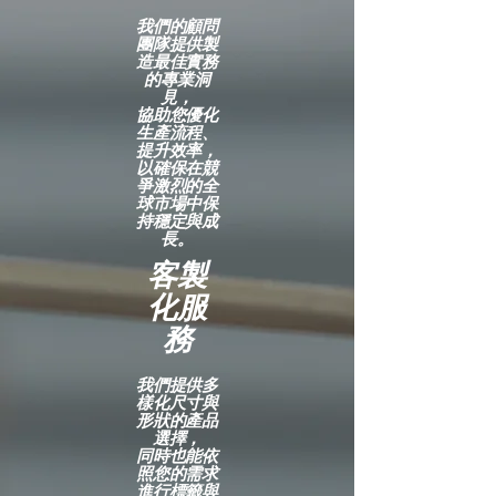
我們的顧問
團隊提供製
造最佳實務
的專業洞
見，
協助您優化
生產流程、
提升效率，
以確保在競
爭激烈的全
球市場中保
持穩定與成
長。
客製
化服
務
我們提供多
樣化尺寸與
形狀的產品
選擇，
同時也能依
照您的需求
進行標籤與