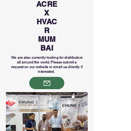
ACRE
X
HVAC
R
MUM
BAI
We are also currently looking for distributors
all around the world. Please submit a
request on our website or email us directly if
interested.