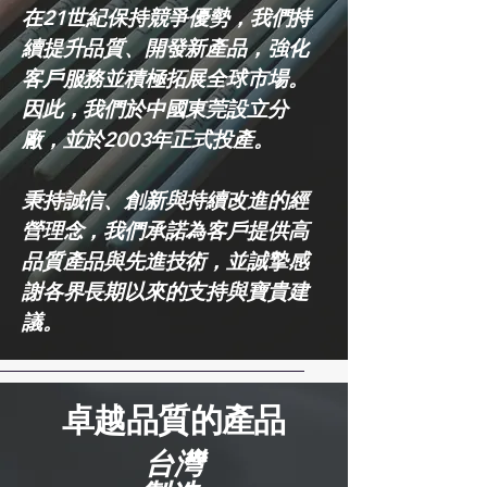
在21世紀保持競爭優勢，我們持
續提升品質、開發新產品，強化
客戶服務並積極拓展全球市場。
因此，我們於中國東莞設立分
廠，並於2003年正式投產。
秉持誠信、創新與持續改進的經
營理念，我們承諾為客戶提供高
品質產品與先進技術，並誠摯感
謝各界長期以來的支持與寶貴建
議。
卓越品質的產品
台灣