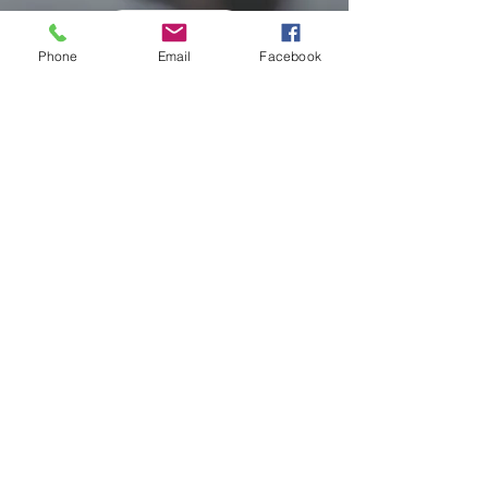
探索更多
Phone
Email
Facebook
中一銀焊條
​股份有限公司
Email
*
Yes, subscribe me to your 
newsletter.
*
Subscribe