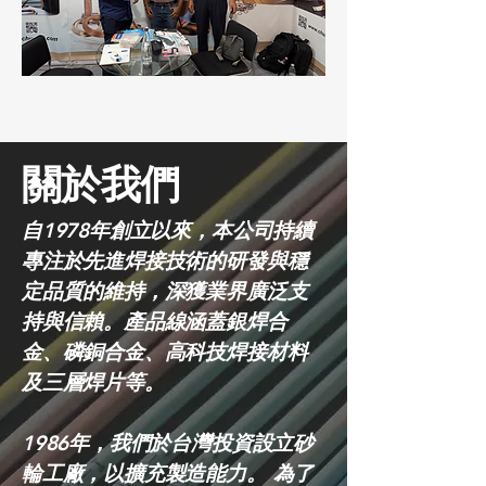
關於我們
自1978年創立以來，本公司持續
專注於先進焊接技術的研發與穩
定品質的維持，深獲業界廣泛支
持與信賴。產品線涵蓋銀焊合
金、磷銅合金、高科技焊接材料
及三層焊片等。
1986年，我們於台灣投資設立砂
輪工廠，以擴充製造能力。 為了