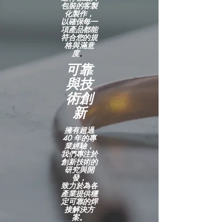
包裝的客製
化製作，
以確保每一
項產品都能
符合您的規
格與滿意
度
。
可靠
與技
術創
新
擁有超過
40 年的專
業經驗，
我們專注於
創新技術的
研究與開
發，
致力於為各
產業提供穩
定可靠的焊
接解決方
案。